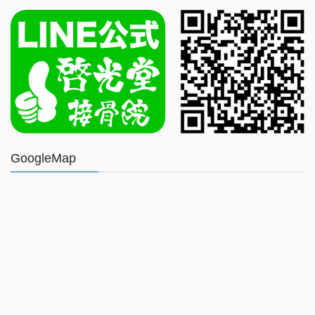
GoogleMap