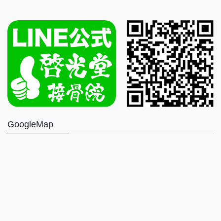
GoogleMap