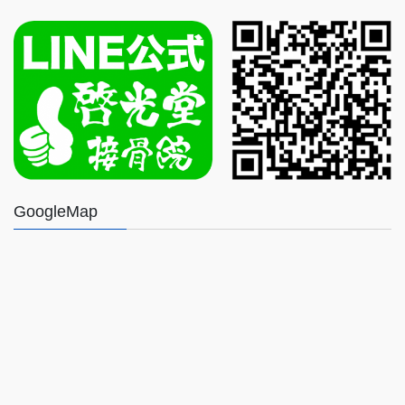
GoogleMap