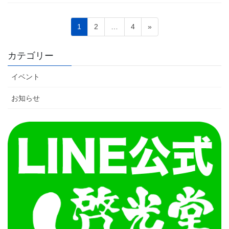
投
ペ
ペ
ペ
1
2
…
4
»
稿
ー
ー
ー
ジ
ジ
ジ
ナ
カテゴリー
ビ
イベント
ゲ
ー
お知らせ
シ
ョ
ン